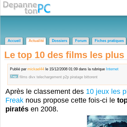
Accueil
Actualité
Dossiers
Forum
Fiches pratiques
Le top 10 des films les plus
Publié par
mickael44
le 15/12/2008 01:09 dans la rubrique
Internet
films
divx
telechargement
p2p
piratage
bittorent
Après le classement des
10 jeux les p
Freak
nous propose cette fois-ci le
top
piratés
en 2008.