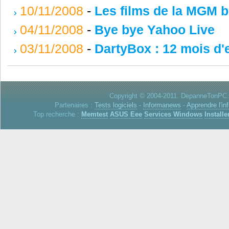
10/11/2008
-
Les films de la MGM b
04/11/2008
-
Bye bye Yahoo Live
03/11/2008
-
DartyBox : 12 mois d'
Copyright © 2004-2011. DepanneTonPC. 
Partenaires :
Tests logiciels
-
Informanews
-
Apprendre l'in
Top recherche :
Memtest
ASUS Eee
Services Windows
Installe