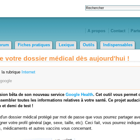
A propos
Contact
Part
orum
Fiches pratiques
Lexique
Outils
Indispensables
 votre dossier médical dès aujourd'hui !
 la rubrique
Internet
google
rsion bêta de son nouveau service
Google Health
. Cet outil vous permet 
ssembler toutes les informations relatives à votre santé. Ce projet audac
 et demi de test !
 d'un dossier médical protégé par mot de passe que vous pourrez partager av
r votre profil général (age, sexe, taille, etc). Ceci fait, vous pourrez indique
ies, médicaments et autres vaccins vous concernant.