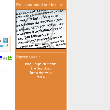
En ce moment sur le site :
e
>
Pack 3
Partenaires :
Blog Coupe du monde
The Site Oueb
Tom's Hardware
NDFR