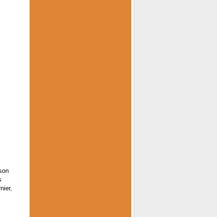
son
s
nier,