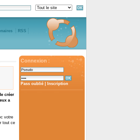
enaires
RSS
Connexion :
Pass oublié
|
Inscription
de créer
ieux a
ec votre
r tout ce