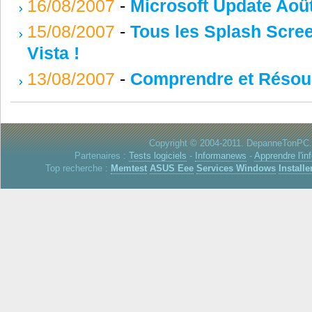
16/08/2007
-
Microsoft Update Aoû
15/08/2007
-
Tous les Splash Scre
Vista !
13/08/2007
-
Comprendre et Résoud
Copyright © 2004-2011. DepanneTonPC. 
Partenaires :
Tests logiciels
-
Informanews
-
Apprendre l'in
Top recherche :
Memtest
ASUS Eee
Services Windows
Installe