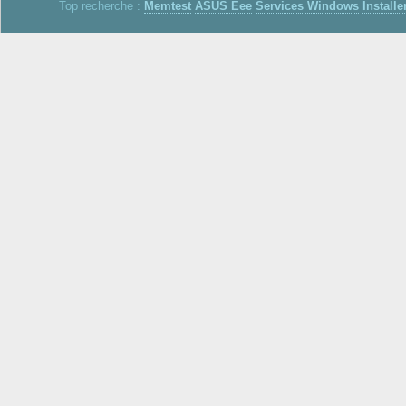
Top recherche :
Memtest
ASUS Eee
Services Windows
Installe