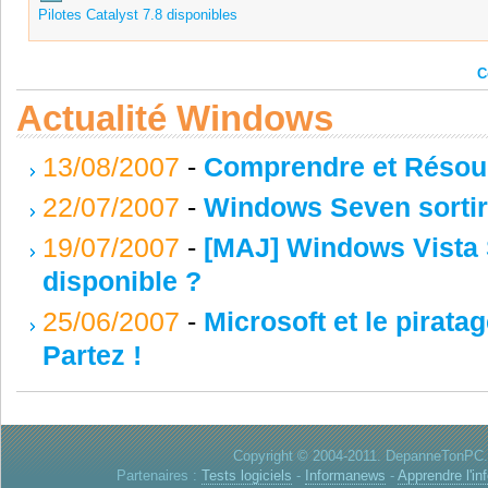
Pilotes Catalyst 7.8 disponibles
C
Actualité Windows
13/08/2007
-
Comprendre et Résoud
22/07/2007
-
Windows Seven sortir
19/07/2007
-
[MAJ] Windows Vista S
disponible ?
25/06/2007
-
Microsoft et le pirata
Partez !
Copyright © 2004-2011. DepanneTonPC. 
Partenaires :
Tests logiciels
-
Informanews
-
Apprendre l'in