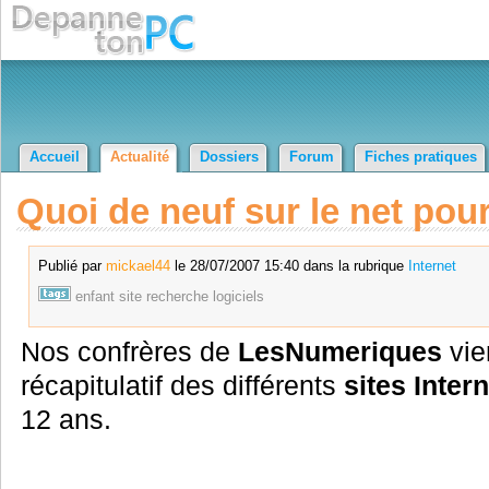
Accueil
Actualité
Dossiers
Forum
Fiches pratiques
Quoi de neuf sur le net pou
Publié par
mickael44
le 28/07/2007 15:40 dans la rubrique
Internet
enfant
site
recherche
logiciels
Nos confrères de
LesNumeriques
vie
récapitulatif des différents
sites Inter
12 ans.