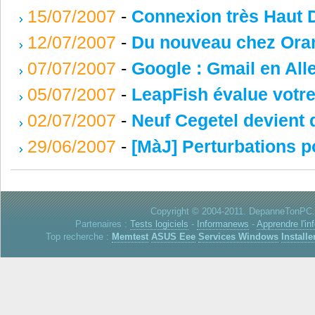
15/07/2007
-
Connexion très Haut D
12/07/2007
-
Du nouveau chez Orang
07/07/2007
-
Google : Gmail en Alle
05/07/2007
-
LeapFish évalue votr
02/07/2007
-
Neuf Cegetel devient
29/06/2007
-
[MàJ] Perturbations p
Copyright © 2004-2011. DepanneTonPC. 
Partenaires :
Tests logiciels
-
Informanews
-
Apprendre l'in
Top recherche :
Memtest
ASUS Eee
Services Windows
Installe