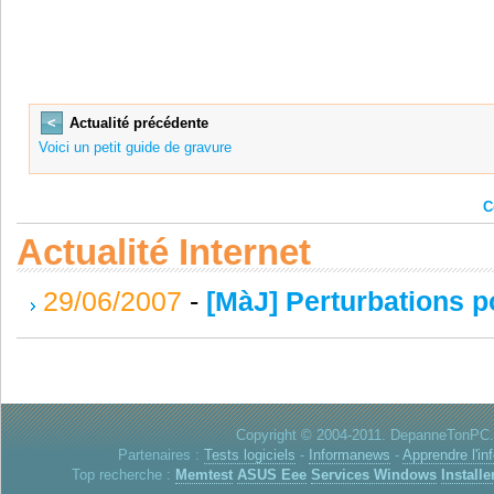
<
Actualité précédente
Voici un petit guide de gravure
C
Actualité Internet
29/06/2007
-
[MàJ] Perturbations p
Copyright © 2004-2011. DepanneTonPC. 
Partenaires :
Tests logiciels
-
Informanews
-
Apprendre l'in
Top recherche :
Memtest
ASUS Eee
Services Windows
Installe