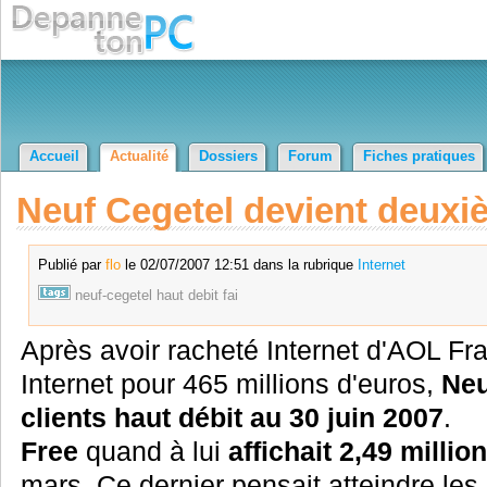
Accueil
Actualité
Dossiers
Forum
Fiches pratiques
Neuf Cegetel devient deuxi
Publié par
flo
le 02/07/2007 12:51 dans la rubrique
Internet
neuf-cegetel
haut
debit
fai
Après avoir racheté Internet d'AOL Fr
Internet pour 465 millions d'euros,
Neu
clients haut débit au 30 juin 2007
.
Free
quand à lui
affichait 2,49 millio
mars. Ce dernier pensait atteindre les 