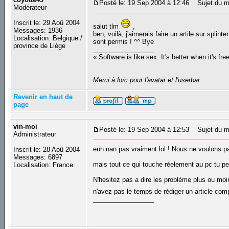
Posté le: 19 Sep 2004 à 12:46
Sujet du mes
Modérateur
Inscrit le: 29 Aoû 2004
salut tlm
,
Messages: 1936
ben, voilà, j'aimerais faire un artile sur splint
Localisation: Belgique /
sont permis ! ^^ Bye
province de Liège
_________________
« Software is like sex. It's better when it's fre
Merci à loïc pour l'avatar et l'userbar
Revenir en haut de
page
vin-moi
Posté le: 19 Sep 2004 à 12:53
Sujet du m
Administrateur
euh nan pas vraiment lol ! Nous ne voulons p
Inscrit le: 28 Aoû 2004
Messages: 6897
mais tout ce qui touche réelement au pc tu peu
Localisation: France
N'hesitez pas a dire les problème plus ou mo
n'avez pas le temps de rédiger un article co
_________________