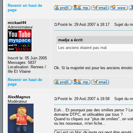
Revenir en haut de
page
mickael44
Posté le: 29 Aoû 2007 à 18:17
Sujet du m
Administrateur
madje a écrit:
Les anciens étaient pas mal
Inscrit le: 05 Juin 2005
Messages: 5837
Localisation: Rennes /
Ok. Si la majorité est pour les anciens émotic
Ille Et Vilaine
Revenir en haut de
page
AlexMagnus
Posté le: 29 Aoû 2007 à 19:58
Sujet du m
Modérateur
Euh... Et pourquoi pas des smilies perso ? Les 
domaine DTPC, et utilisables par tous ?
Quand tu cliques sur "plus de smilies", on voi
ou les nouveaux, m'en fiche...
_________________
Ceci est un bloc de texte qui peut être ajout