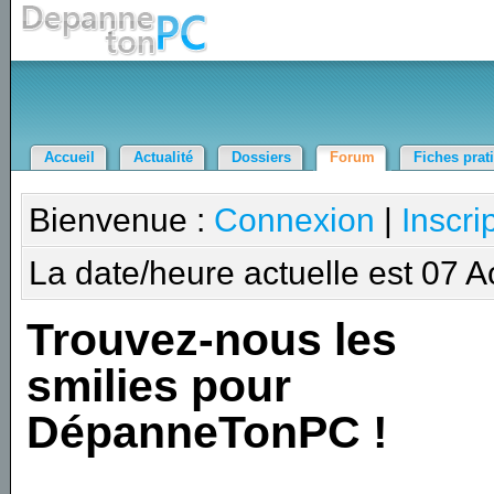
Accueil
Actualité
Dossiers
Forum
Fiches prat
Bienvenue :
Connexion
|
Inscri
La date/heure actuelle est 07 
Trouvez-nous les
smilies pour
DépanneTonPC !