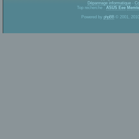
Dépannage informatique
-
Co
Top recherche :
ASUS Eee
Memte
Powered by
phpBB
© 2001, 2010