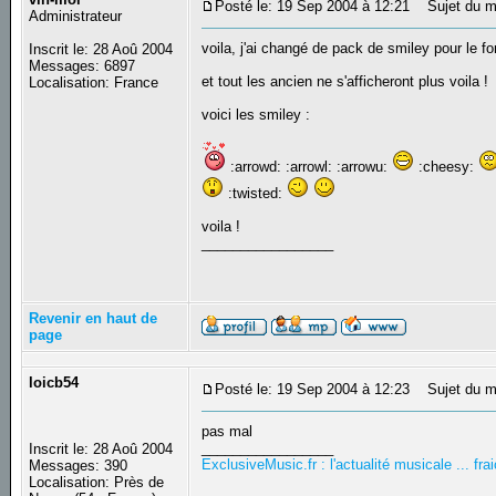
Posté le: 19 Sep 2004 à 12:21
Sujet du me
Administrateur
voila, j'ai changé de pack de smiley pour le f
Inscrit le: 28 Aoû 2004
Messages: 6897
et tout les ancien ne s'afficheront plus voila !
Localisation: France
voici les smiley :
:arrowd: :arrowl: :arrowu:
:cheesy:
:twisted:
voila !
_________________
Revenir en haut de
page
loicb54
Posté le: 19 Sep 2004 à 12:23
Sujet du m
pas mal
_________________
Inscrit le: 28 Aoû 2004
ExclusiveMusic.fr : l'actualité musicale ... f
Messages: 390
Localisation: Près de