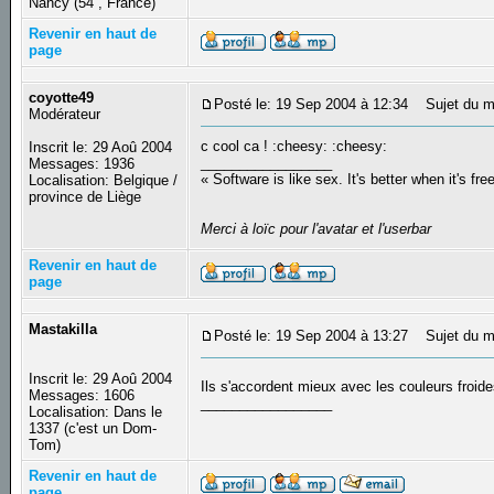
Nancy (54 , France)
Revenir en haut de
page
coyotte49
Posté le: 19 Sep 2004 à 12:34
Sujet du m
Modérateur
c cool ca ! :cheesy: :cheesy:
Inscrit le: 29 Aoû 2004
_________________
Messages: 1936
« Software is like sex. It's better when it's fre
Localisation: Belgique /
province de Liège
Merci à loïc pour l'avatar et l'userbar
Revenir en haut de
page
Mastakilla
Posté le: 19 Sep 2004 à 13:27
Sujet du m
Inscrit le: 29 Aoû 2004
Ils s'accordent mieux avec les couleurs froi
Messages: 1606
_________________
Localisation: Dans le
1337 (c'est un Dom-
Tom)
Revenir en haut de
page