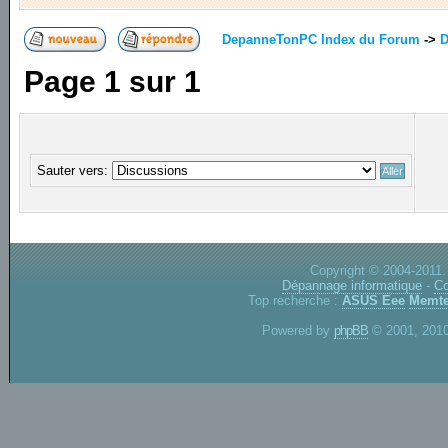
DepanneTonPC Index du Forum
->
D
Page
1
sur
1
Sauter vers:
Copyright © 2004-2011.
Dépannage informatique
-
Co
Top recherche :
ASUS Eee
Memte
Powered by
phpBB
© 2001, 2010