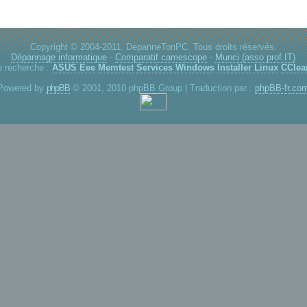
Copyright © 2004-2011. DepanneTonPC. Tous droits réservés.
Dépannage informatique
-
Comparatif camescope
-
Munci (asso prof.IT)
p recherche :
ASUS Eee
Memtest
Services Windows
Installer Linux
CClea
Powered by
phpBB
© 2001, 2010 phpBB Group | Traduction par :
phpBB-fr.co