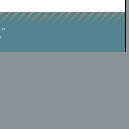
ner
m