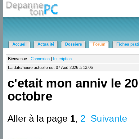
Accueil
Actualité
Dossiers
Forum
Fiches prat
Bienvenue :
Connexion
|
Inscription
La date/heure actuelle est 07 Aoû 2026 à 13:06
c'etait mon anniv le 20
octobre
Aller à la page
1
,
2
Suivante