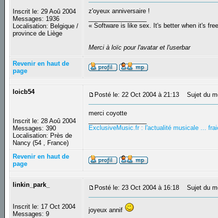
z'oyeux anniversaire !
Inscrit le: 29 Aoû 2004
_________________
Messages: 1936
« Software is like sex. It's better when it's fre
Localisation: Belgique /
province de Liège
Merci à loïc pour l'avatar et l'userbar
Revenir en haut de
page
loicb54
Posté le: 22 Oct 2004 à 21:13
Sujet du m
merci coyotte
_________________
Inscrit le: 28 Aoû 2004
ExclusiveMusic.fr : l'actualité musicale ... f
Messages: 390
Localisation: Près de
Nancy (54 , France)
Revenir en haut de
page
linkin_park_
Posté le: 23 Oct 2004 à 16:18
Sujet du m
Inscrit le: 17 Oct 2004
joyeux annif
Messages: 9