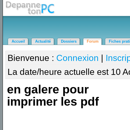
Accueil
Actualité
Dossiers
Forum
Fiches prat
Bienvenue :
Connexion
|
Inscri
La date/heure actuelle est 10 
en galere pour
imprimer les pdf