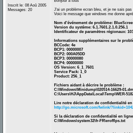
Bonjour a tous
Inscrit le: 08 Aoû 2005
J'ai un problème ecran bleu, et je ne sais pas 
Messages: 20
Voici le message que windows me donne aprè
Nom d’événement de problème: BlueScre
Version du système: 6.1.7601.2.1.0.256.1
Identificateur de paramètres régionaux: 10
Informations supplémentaires sur le probl
BCCode: 4e
BCP1: 00000007
BCP2: 000A05DD
BCP3: 00000080
BCP4: 00000000
OS Version: 6_1_7601
Service Pack: 1_0
Product: 256_1
Fichiers aidant à décrire le problème :
C:\Windows\Minidump\020514-16629-01.d
C:\Users\HJ\AppData\Local\Temp\WER-5182
Lire notre déclaration de confidentialité en 
http://go.microsoft.com/fwlink/?linkid=10
Si la déclaration de confidentialité en lign
C:\Windows\system32\fr-FR\erofflps.txt