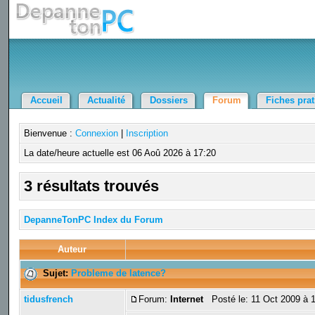
Accueil
Actualité
Dossiers
Forum
Fiches pra
Bienvenue :
Connexion
|
Inscription
La date/heure actuelle est 06 Aoû 2026 à 17:20
3 résultats trouvés
DepanneTonPC Index du Forum
Auteur
Sujet:
Probleme de latence?
tidusfrench
Forum:
Internet
Posté le: 11 Oct 2009 à 