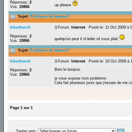
Réponses:
2
up please
Vus:
10866
Sujet:
Probleme de latence?
tidusfrench
Forum:
Internet
Posté le: 11 Oct 2009 à 
Réponses:
2
quelqu'un peut il m'aider sil vous plait
Vus:
10866
Sujet:
Probleme de latence?
tidusfrench
Forum:
Internet
Posté le: 10 Oct 2009 à 
Bien le bonjour,
Réponses:
2
Vus:
10866
je vous expose mon probleme:
Cela fait plusieurs jours que j'essaie de me c
Page
1
sur
1
Sauter vers: