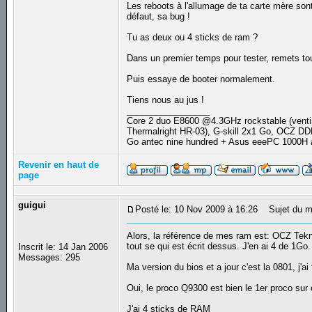
Les reboots à l'allumage de ta carte mère so
défaut, sa bug !
Tu as deux ou 4 sticks de ram ?
Dans un premier temps pour tester, remets tout
Puis essaye de booter normalement.
Tiens nous au jus !
_________________
Core 2 duo E8600 @4.3GHz rockstable (ve
Thermalright HR-03), G-skill 2x1 Go, OCZ D
Go antec nine hundred + Asus eeePC 1000H
Revenir en haut de
page
guigui
Posté le: 10 Nov 2009 à 16:26
Sujet du m
Alors, la référence de mes ram est: OCZ T
tout se qui est écrit dessus. J'en ai 4 de 1Go.
Inscrit le: 14 Jan 2006
Messages: 295
Ma version du bios et a jour c'est la 0801, j'ai
Oui, le proco Q9300 est bien le 1er proco sur 
J'ai 4 sticks de RAM