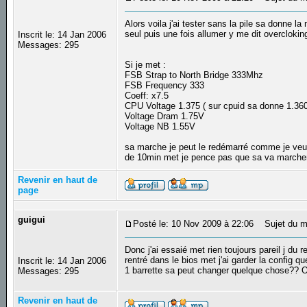
Alors voila j'ai tester sans la pile sa donne l
seul puis une fois allumer y me dit overcloking
Inscrit le: 14 Jan 2006
Messages: 295
Si je met :
FSB Strap to North Bridge 333Mhz
FSB Frequency 333
Coeff: x7.5
CPU Voltage 1.375 ( sur cpuid sa donne 1.36
Voltage Dram 1.75V
Voltage NB 1.55V
sa marche je peut le redémarré comme je veut l'
de 10min met je pence pas que sa va marcher 
Revenir en haut de
page
guigui
Posté le: 10 Nov 2009 à 22:06
Sujet du m
Donc j'ai essaié met rien toujours pareil j du 
rentré dans le bios met j'ai garder la config que
Inscrit le: 14 Jan 2006
1 barrette sa peut changer quelque chose?? Ou
Messages: 295
Revenir en haut de