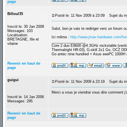
page
Billoul35
Posté le: 11 Nov 2009 à 23:09
Sujet du m
Inscrit le: 30 Jan 2008
Salut, bon je vais te rediriger vers un forum 
Messages: 103
Localisation:
Ici même :
http://www.jmax-hardware.com/for
BRETAGNE, Ille et
_________________
vilaine
Core 2 duo E8600 @4.3GHz rockstable (ve
Thermalright HR-03), G-skill 2x1 Go, OCZ D
Go antec nine hundred + Asus eeePC 1000H
Revenir en haut de
page
guigui
Posté le: 11 Nov 2009 à 23:19
Sujet du m
Merci a vous je viendrai vous dire comment j'a
Inscrit le: 14 Jan 2006
Messages: 295
Revenir en haut de
page