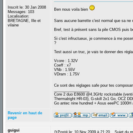
Inscrit le: 30 Jan 2008
Ben nous voila bien
Messages: 103
Localisation:
BRETAGNE, Ille et
Sans aucune barrette c'est normal que sa n
vilaine
Bref, test à présent sans la pile CMOS puis b
Si c'est infructueux, je commence à me poser 
?
Test aussi un truc, je vais te donner des rég
Vcore : 1.32V
Coeff : x7
VNb : 1.55V
VDram : 1.75V
Ce sont des réglages safe pour tes composant
_________________
Core 2 duo E8600 @4.3GHz rockstable (ve
Thermalright HR-03), G-skill 2x1 Go, OCZ D
Go antec nine hundred + Asus eeePC 1000H
Revenir en haut de
page
guigui
Posté le: 10 Nov 2009 à 21:20
Sujet du m