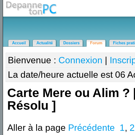
Accueil
Actualité
Dossiers
Forum
Fiches prat
Bienvenue :
Connexion
|
Inscri
La date/heure actuelle est 06 
Carte Mere ou Alim ? 
Résolu ]
Aller à la page
Précédente
1
,
2