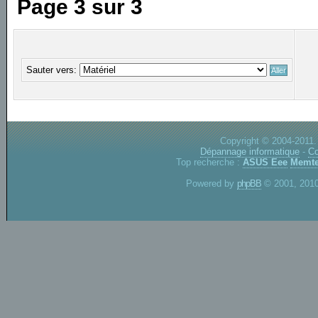
Page
3
sur
3
Sauter vers:
Copyright © 2004-2011.
Dépannage informatique
-
Co
Top recherche :
ASUS Eee
Memte
Powered by
phpBB
© 2001, 2010