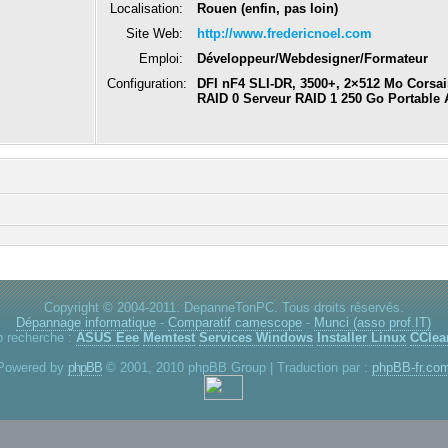
Localisation:
Rouen (enfin, pas loin)
Site Web:
http://www.fredericnoel.com
Emploi:
Développeur/Webdesigner/Formateur
Configuration:
DFI nF4 SLI-DR, 3500+, 2×512 Mo Corsai
RAID 0 Serveur RAID 1 250 Go Portable
Copyright © 2004-2011. DepanneTonPC. Tous droits réservés.
Dépannage informatique
-
Comparatif camescope
-
Munci (asso prof.IT)
p recherche :
ASUS Eee
Memtest
Services Windows
Installer Linux
CClea
Powered by
phpBB
© 2001, 2010 phpBB Group | Traduction par :
phpBB-fr.co