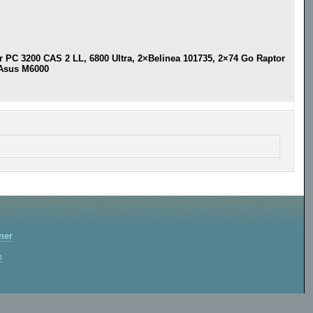
r PC 3200 CAS 2 LL, 6800 Ultra, 2×Belinea 101735, 2×74 Go Raptor
 Asus M6000
ner
m