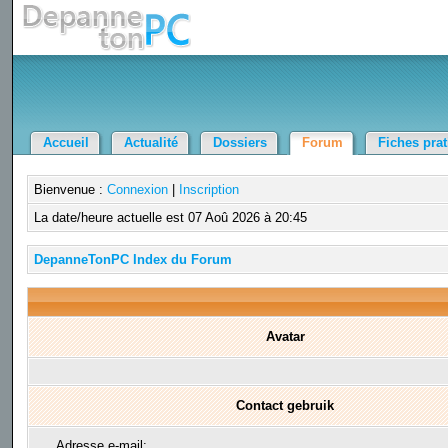
Accueil
Actualité
Dossiers
Forum
Fiches pra
Bienvenue :
Connexion
|
Inscription
La date/heure actuelle est 07 Aoû 2026 à 20:45
DepanneTonPC Index du Forum
Avatar
Contact gebruik
Adresse e-mail: