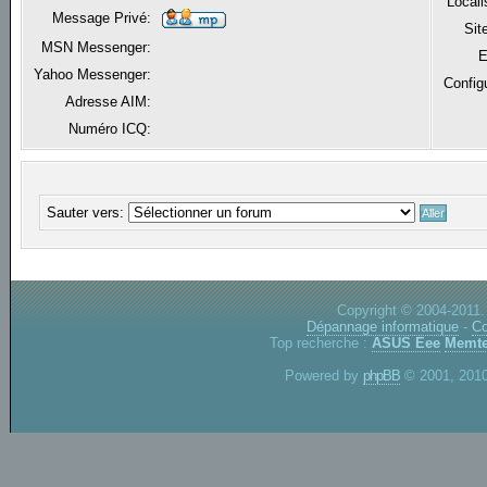
Locali
Message Privé:
Sit
MSN Messenger:
E
Yahoo Messenger:
Config
Adresse AIM:
Numéro ICQ:
Sauter vers:
Copyright © 2004-2011.
Dépannage informatique
-
Co
Top recherche :
ASUS Eee
Memte
Powered by
phpBB
© 2001, 2010