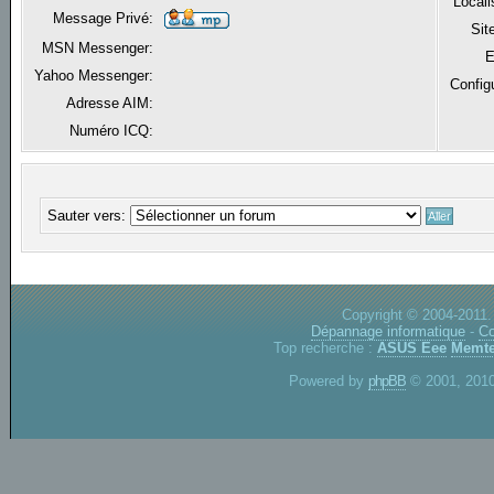
Locali
Message Privé:
Sit
MSN Messenger:
E
Yahoo Messenger:
Config
Adresse AIM:
Numéro ICQ:
Sauter vers:
Copyright © 2004-2011.
Dépannage informatique
-
Co
Top recherche :
ASUS Eee
Memte
Powered by
phpBB
© 2001, 2010