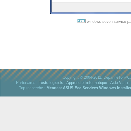
windows
seven
service
p
Copyright © 2004-2011. DepanneTonPC. 
Partenaires :
Tests logiciels
-
Apprendre l'informatique
-
Aide Vista
Top recherche :
Memtest
ASUS Eee
Services Windows
Installe