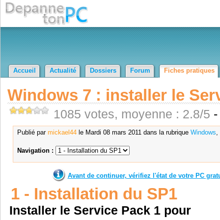
Accueil
Actualité
Dossiers
Forum
Fiches pratiques
Windows 7 : installer le Ser
1085 votes, moyenne : 2.8/5
-
Publié par
mickael44
le Mardi 08 mars 2011 dans la rubrique
Windows
,
Navigation :
Avant de continuer, vérifiez l'état de votre PC gra
1 - Installation du SP1
Installer le Service Pack 1 pour