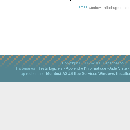
windows
affichage
mess
Copyright © 2004-2011. DepanneTonPC. 
Partenaires :
Tests logiciels
-
Apprendre l'informatique
-
Aide Vista
Top recherche :
Memtest
ASUS Eee
Services Windows
Installe