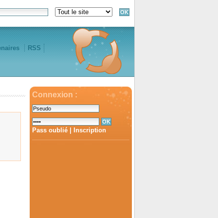
enaires
RSS
Connexion :
Pass oublié
|
Inscription