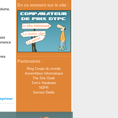
En ce moment sur le site :
volume,
eint
mmence
rera
Partenaires :
Blog Coupe du monde
Assembleur Informatique
The Site Oueb
Tom's Hardware
NDFR
Serveur Dedie
mprimer