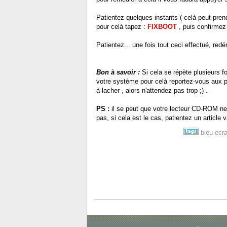
Patientez quelques instants ( celà peut prend
pour celà tapez :
FIXBOOT
, puis confirmez 
Patientez... une fois tout ceci effectué, redé
Bon à savoir :
Si cela se répète plusieurs fo
votre système pour celà reportez-vous aux pr
à lacher , alors n'attendez pas trop ;) .
PS :
il se peut que votre lecteur CD-ROM ne
pas, si cela est le cas, patientez un article 
bleu
ecr