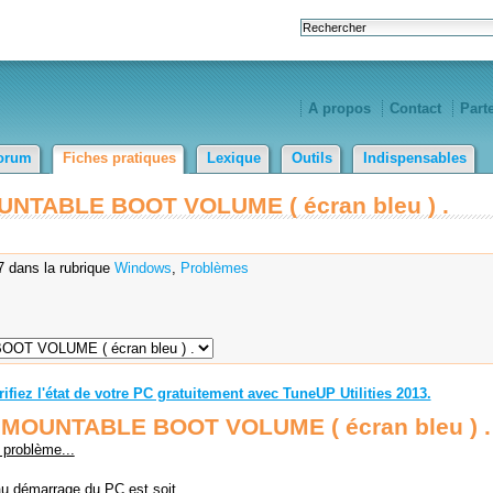
A propos
Contact
Part
orum
Fiches pratiques
Lexique
Outils
Indispensables
OUNTABLE BOOT VOLUME ( écran bleu ) .
7 dans la rubrique
Windows
,
Problèmes
ifiez l'état de votre PC gratuitement avec TuneUP Utilities 2013.
 UNMOUNTABLE BOOT VOLUME ( écran bleu ) .
 problème...
au démarrage du PC est soit