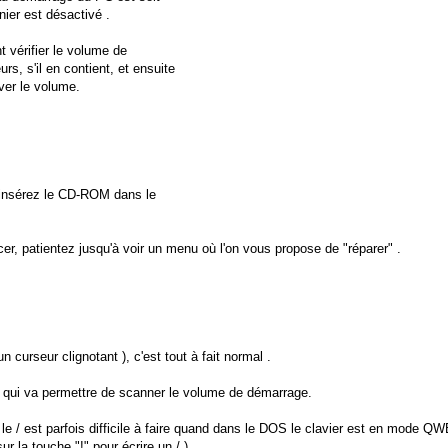
nier est désactivé .
 vérifier le volume de
rs, s'il en contient, et ensuite
ver le volume.
 insérez le CD-ROM dans le
r, patientez jusqu'à voir un menu où l'on vous propose de "réparer" .
 curseur clignotant ), c'est tout à fait normal .
 qui va permettre de scanner le volume de démarrage.
n le / est parfois difficile à faire quand dans le DOS le clavier est en mode Q
r la touche "!" pour écrire un / ) .