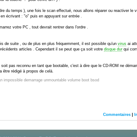
re du temps ), une fois le scan effectué, nous allons réparer ou reactiver le 
en écrivant : "o" puis en appuyant sur entrée .
marrez votre PC , tout devrait rentrer dans l'ordre .
is de suite , ou de plus en plus fréquemment, il est possible qu'un
virus
ai att
écédents articles . Cependant il se peut que ça soit votre
disque dur
qui co
 soit pas reconnu en tant que bootable, c'est à dire que le CD-ROM ne démar
va être rédigé à propos de celà.
an
impossible
demarrage
unmountable
volume
boot
bsod
Commentaires
|
I