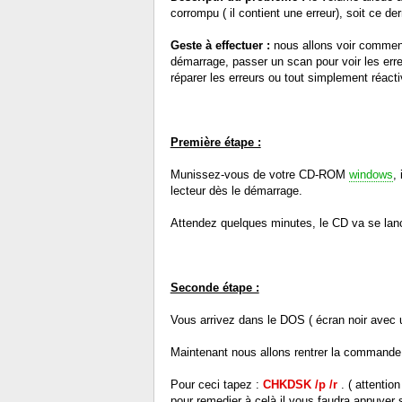
corrompu ( il contient une erreur), soit ce der
Geste à effectuer :
nous allons voir comment
démarrage, passer un scan pour voir les erreu
réparer les erreurs ou tout simplement réacti
Première étape :
Munissez-vous de votre CD-ROM
windows
,
lecteur dès le démarrage.
Attendez quelques minutes, le CD va se lance
Seconde étape :
Vous arrivez dans le DOS ( écran noir avec un
Maintenant nous allons rentrer la commande
Pour ceci tapez :
CHKDSK /p /r
. ( attentio
pour remedier à celà il vous faudra appuyer su