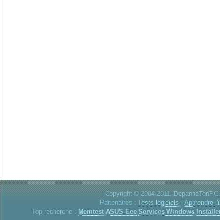
Copyright © 2004-2011. DepanneTonPC. 
Partenaires :
Tests logiciels
-
Apprendre l'
Top recherche :
Memtest
ASUS Eee
Services Windows
Installe