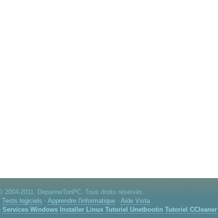
© 2004-2011. DepanneTonPC. Tous droits réservés.
:
Tests logiciels
-
Apprendre l'informatique
-
Aide Vista
e
Services Windows
Installer Linux
Tutoriel Unetbootin
Tutoriel CCleaner