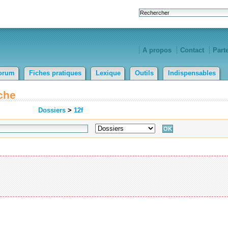
A propos
Contact
Part
orum
Fiches pratiques
Lexique
Outils
Indispensables
che
Dossiers
>
12f