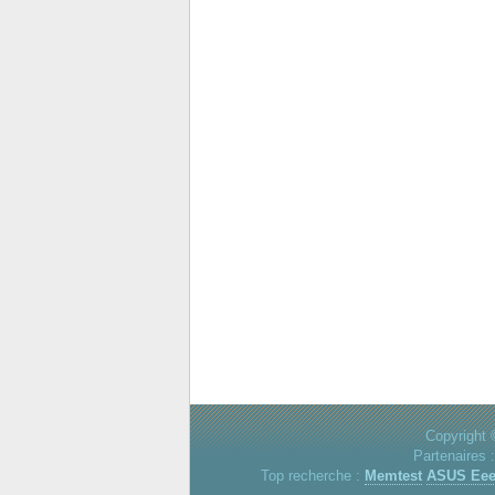
Copyright 
Partenaires 
Top recherche :
Memtest
ASUS Ee