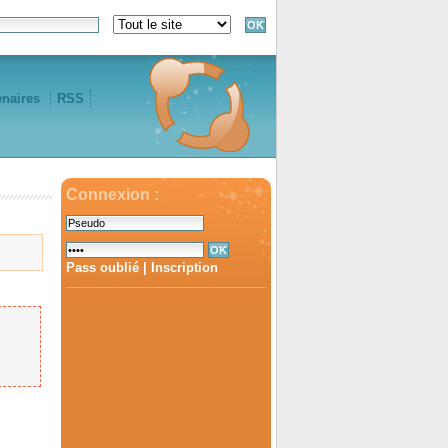
enaires
RSS
Connexion :
Pass oublié
|
Inscription