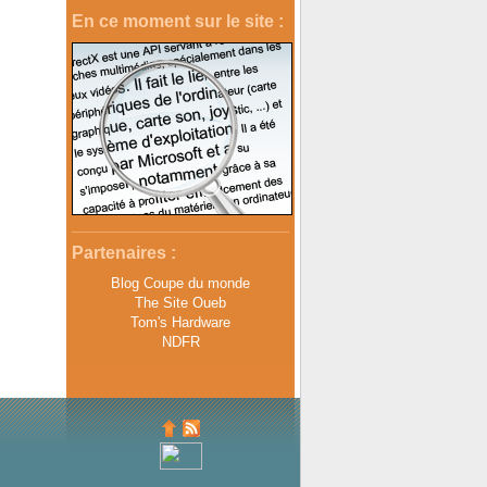
En ce moment sur le site :
Partenaires :
Blog Coupe du monde
The Site Oueb
Tom's Hardware
NDFR