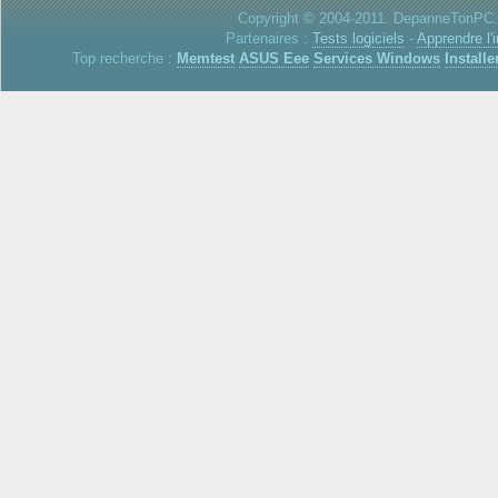
Copyright © 2004-2011. DepanneTonPC. 
Partenaires :
Tests logiciels
-
Apprendre l'
Top recherche :
Memtest
ASUS Eee
Services Windows
Installe