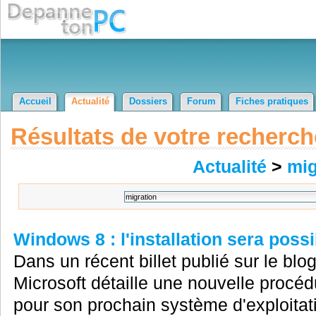
Accueil
Actualité
Dossiers
Forum
Fiches pratiques
Résultats de votre recherch
Actualité
>
mig
Windows 8 : l'installation sera possi
Dans un récent billet publié sur le blog
Microsoft détaille une nouvelle procédu
pour son prochain système d'exploitatio