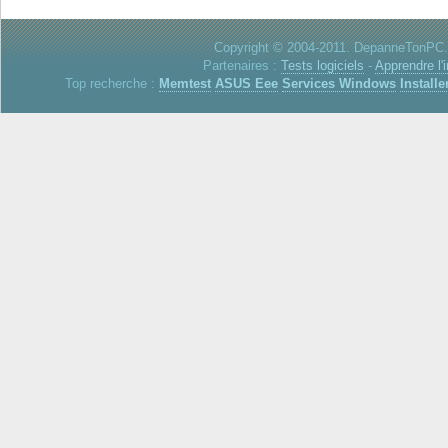
Copyright © 2004-2011. DepanneTonPC. 
Partenaires :
Tests logiciels
-
Apprendre l'
Top recherche :
Memtest
ASUS Eee
Services Windows
Installe