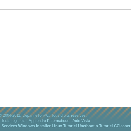
© 2004-2011. DepanneTonPC. Tous droits réservés.
:
Tests logiciels
-
Apprendre l'informatique
-
Aide Vista
e
Services Windows
Installer Linux
Tutoriel Unetbootin
Tutoriel CCleaner