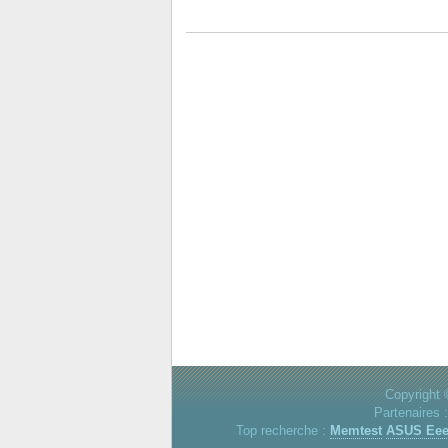
Copyright 
Partenaires 
Top recherche :
Memtest
ASUS Ee