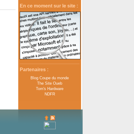
En ce moment sur le site :
Partenaires :
Blog Coupe du monde
The Site Oueb
Tom's Hardware
NDFR