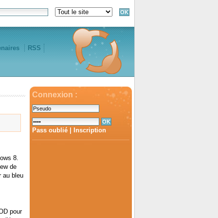
enaires
RSS
Connexion :
Pass oublié
|
Inscription
dows 8.
iew de
r au bleu
SOD pour