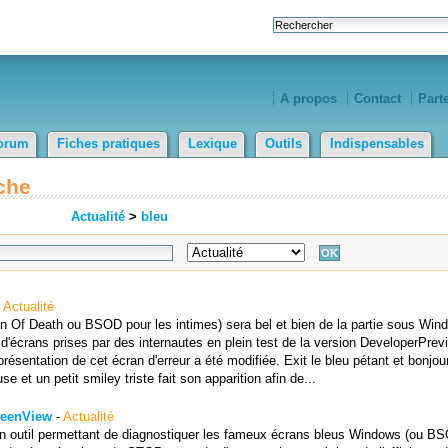
A propos
Contact
Part
orum
Fiches pratiques
Lexique
Outils
Indispensables
che
Actualité
>
bleu
-
Actualité
en Of Death ou BSOD pour les intimes) sera bel et bien de la partie sous Win
 d'écrans prises par des internautes en plein test de la version DeveloperPrev
résentation de cet écran d'erreur a été modifiée. Exit le bleu pétant et bonjou
se et un petit smiley triste fait son apparition afin de...
reenView
-
Actualité
outil permettant de diagnostiquer les fameux écrans bleus Windows (ou B