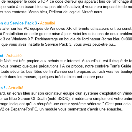
 de récupérer le code STOP, ce code d'erreur qui apparait lors de l'affichage d
ue suite à un écran bleu n'a pas été désactivé, il vous sera impossible de no
s son contexte l'écran bleu, l'éditeur de logiciel Nirsoft nous...
ion du Service Pack 3
-
Actualité
staller sur les PC équipés de Windows XP, différents utilisateurs ont pu const
 l'installation de cette grosse mise à jour. Voici les solutions de deux probl
 Pack 3 de Windows XP. Redémarrage en boucle de l'ordinateur (écran bleu 0×00
ue vous avez installé le Service Pack 3, vous avez peut-être pu...
et
-
Actualité
Noël est très propice aux achats sur Internet. Aujourd'hui, est-il risqué de fa
i vous prenez quelques précautions ! À ce propos, notre confrère Tom's Guide
 toute sécurité. Les fêtes de fin d'année sont propices au rush vers les bouti
rentré dans les moeurs, quelques irréductibles ont encore peur...
s !
-
Actualité
ard, un écran bleu sur son ordinateur équipé d'un système d'exploitation Windo
icher ce Blue Screen Of Death (noté BSOD), il redémarre simplement votre ordin
age indiquant qu'il a récupéré une erreur système sérieuse." C'est pour cela
a V2 de DepanneTonPC, un module vous permettant d'avoir une ébauche...