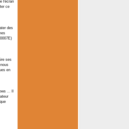
e l'écran
ter ce
ater des
èmes
00007E)
ire ses
 nous
ques en
ws ... Il
ateur
 que