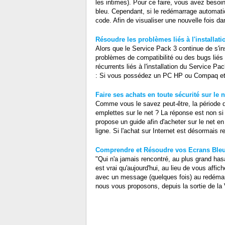
les intimes). Pour ce faire, vous avez besoin
bleu. Cependant, si le redémarrage automatiq
code. Afin de visualiser une nouvelle fois dan
Résoudre les problèmes liés à l'installat
Alors que le Service Pack 3 continue de s'in
problèmes de compatibilité ou des bugs liés à
récurrents liés à l'installation du Service
: Si vous possédez un PC HP ou Compaq et q
Faire ses achats en toute sécurité sur le n
Comme vous le savez peut-être, la période de 
emplettes sur le net ? La réponse est non s
propose un guide afin d'acheter sur le net en
ligne. Si l'achat sur Internet est désormais 
Comprendre et Résoudre vos Ecrans Bleu
"Qui n'a jamais rencontré, au plus grand has
est vrai qu'aujourd'hui, au lieu de vous aff
avec un message (quelques fois) au redémarr
nous vous proposons, depuis la sortie de l