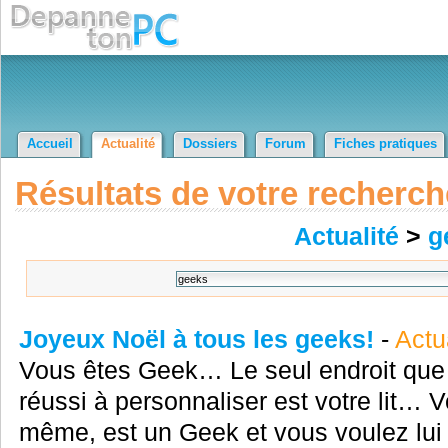
Accueil
Actualité
Dossiers
Forum
Fiches pratiques
Résultats de votre recherch
Actualité
>
g
Joyeux Noël à tous les geeks!
-
Actu
Vous êtes Geek… Le seul endroit que
réussi à personnaliser est votre lit… V
même, est un Geek et vous voulez lui o