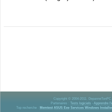
Copyright © 2004-2011. DepanneTonPC. 
Partenaires :
Tests logiciels
-
Apprendre l'
Top recherche :
Memtest
ASUS Eee
Services Windows
Installe