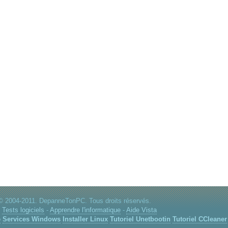
© 2004-2011. DepanneTonPC. Tous droits réservés.
:
Tests logiciels
-
Apprendre l'informatique
-
Aide Vista
e
Services Windows
Installer Linux
Tutoriel Unetbootin
Tutoriel CCleaner