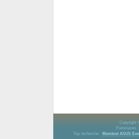
Copyright 
Partenaires 
Top recherche :
Memtest
ASUS Ee