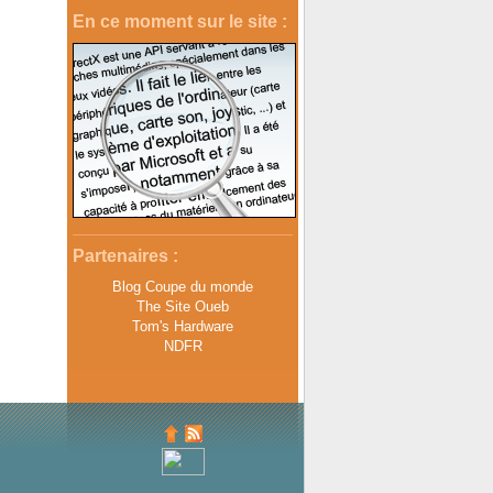
En ce moment sur le site :
Partenaires :
Blog Coupe du monde
The Site Oueb
Tom's Hardware
NDFR