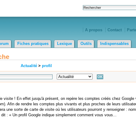
A propos
Contact
Part
orum
Fiches pratiques
Lexique
Outils
Indispensables
che
Actualité
>
profil
 visite ! En effet jusqu'à présent, on repère les comptes créés chez Google v
). Afin de rendre les comptes plus vivants et plus proches de leurs utilisate
 sera une sorte de carte de visite où les utilisateurs pourront y renseigner : n
 dit : « Un profil Google indique simplement comment vous vous...