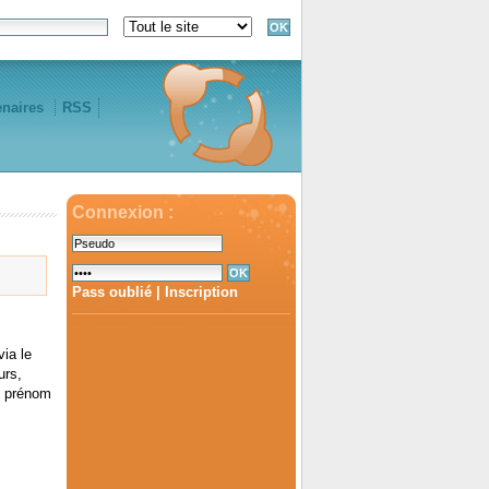
enaires
RSS
Connexion :
Pass oublié
|
Inscription
ia le
urs,
om prénom