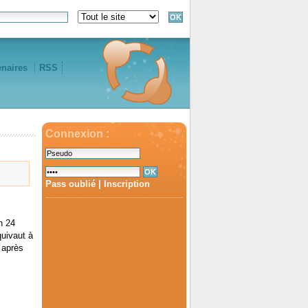
enaires
RSS
Connexion :
Pass oublié
|
Inscription
n 24
quivaut à
 après