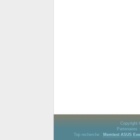
Copyright 
Partenaires 
Top recherche :
Memtest
ASUS Ee