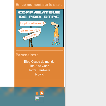
En ce moment sur le site :
Partenaires :
Blog Coupe du monde
The Site Oueb
Tom's Hardware
NDFR