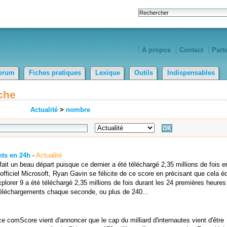
A propos
Contact
Part
orum
Fiches pratiques
Lexique
Outils
Indispensables
che
Actualité
>
nombre
nts en 24h
-
Actualité
fait un beau départ puisque ce dernier a été téléchargé 2,35 millions de fois e
officiel Microsoft, Ryan Gavin se félicite de ce score en précisant que cela é
lorer 9 a été téléchargé 2,35 millions de fois durant les 24 premières heures
7 téléchargements chaque seconde, ou plus de 240...
ce comScore vient d'annoncer que le cap du milliard d'internautes vient d'être