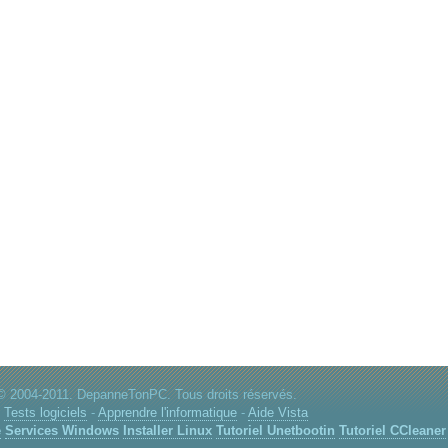
© 2004-2011. DepanneTonPC. Tous droits réservés.
:
Tests logiciels
-
Apprendre l'informatique
-
Aide Vista
e
Services Windows
Installer Linux
Tutoriel Unetbootin
Tutoriel CCleaner