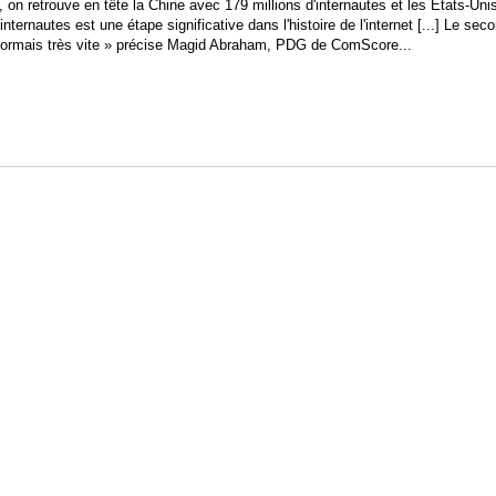
on retrouve en tête la Chine avec 179 millions d'internautes et les Etats-Uni
nternautes est une étape significative dans l'histoire de l'internet [...] Le seco
 désormais très vite » précise Magid Abraham, PDG de ComScore...