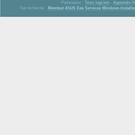
Partenaires :
Tests logiciels
-
Apprendre l'
Top recherche :
Memtest
ASUS Eee
Services Windows
Installe