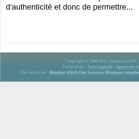
d'authenticité et donc de permettre...
Copyright © 2004-2011. DepanneTonPC. 
Partenaires :
Tests logiciels
-
Apprendre l'
Top recherche :
Memtest
ASUS Eee
Services Windows
Installe