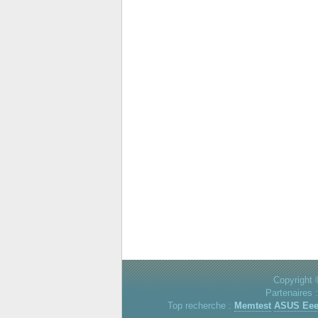
Copyright 
Partenaires 
Top recherche :
Memtest
ASUS Ee