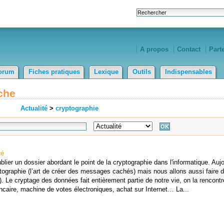
A propos
Contact
Part
orum
Fiches pratiques
Lexique
Outils
Indispensables
che
Actualité
>
cryptographie
té
ier un dossier abordant le point de la cryptographie dans l'informatique. Aujo
ographie (l’art de créer des messages cachés) mais nous allons aussi faire d
 Le cryptage des données fait entièrement partie de notre vie, on la rencontr
ncaire, machine de votes électroniques, achat sur Internet… La...