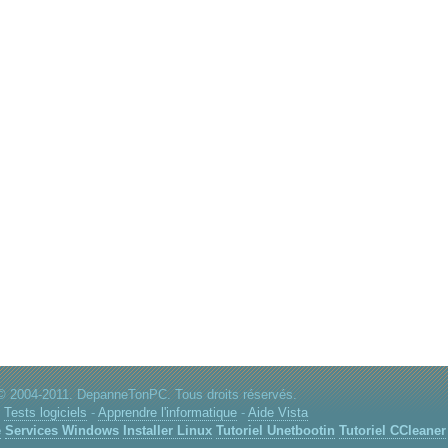
© 2004-2011. DepanneTonPC. Tous droits réservés.
:
Tests logiciels
-
Apprendre l'informatique
-
Aide Vista
e
Services Windows
Installer Linux
Tutoriel Unetbootin
Tutoriel CCleaner