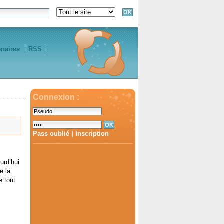
enaires
RSS
Connexion :
Pass oublié
|
Inscription
urd’hui
e la
e tout