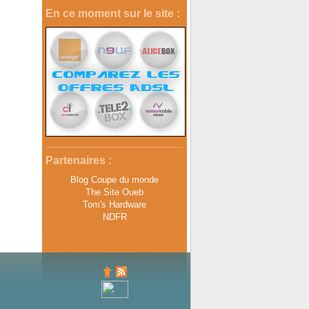
En ce moment sur le site :
Partenaires :
Blog Coupe du monde
The Site Oueb
Tom's Hardware
NDFR