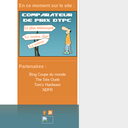
En ce moment sur le site :
Partenaires :
Blog Coupe du monde
The Site Oueb
Tom's Hardware
NDFR