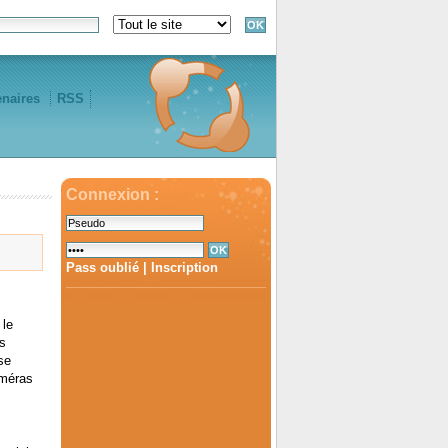
enaires
RSS
Connexion :
Pass oublié
|
Inscription
 le
s
se
améras