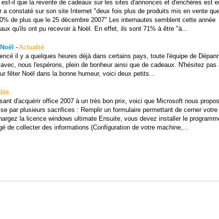
 est-il que la revente de cadeaux sur les sites d'annonces et d'enchères est e
er a constaté sur son site Internet "deux fois plus de produits mis en vente qu
"50% de plus que le 25 décembre 2007" Les internautes semblent cette année
x qu'ils ont pu recevoir à Noël. En effet, ils sont 71% à être "à...
Noël
-
Actualité
encé il y a quelques heures déjà dans certains pays, toute l'équipe de Dépa
avec, nous l'espérons, plein de bonheur ainsi que de cadeaux. N'hésitez pas 
ur fêter Noël dans la bonne humeur, voici deux petits...
lité
ant d'acquérir office 2007 à un très bon prix, voici que Microsoft nous propos
e par plusieurs sacrifices : Remplir un formulaire permettant de cerner votre 
échargez la licence windows ultimate Ensuite, vous devez installer le programm
de collecter des informations (Configuration de votre machine,...