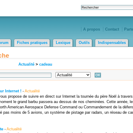
A propos
Contact
Part
orum
Fiches pratiques
Lexique
Outils
Indispensables
che
Actualité
>
cadeau
r Internet !
-
Actualité
s propose de suivre en direct sur Internet la tournée du père Noël à travers
moment le grand barbu passera au dessus de nos cheminées. Cette année, le
 (North American Aerospace Defense Command ou Commandement de la défen
oyé pas moins de 5 avions, un système de pistage par radars, un réseau de c
te
-
Actualité