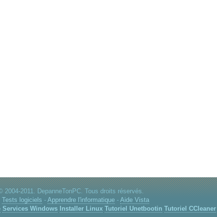
© 2004-2011. DepanneTonPC. Tous droits réservés.
:
Tests logiciels
-
Apprendre l'informatique
-
Aide Vista
e
Services Windows
Installer Linux
Tutoriel Unetbootin
Tutoriel CCleaner