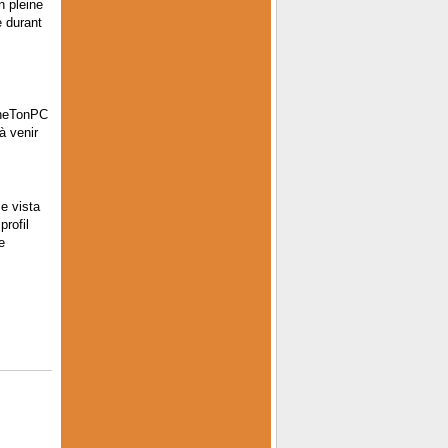
n pleine
e durant
nneTonPC
à venir
e vista
profil
e