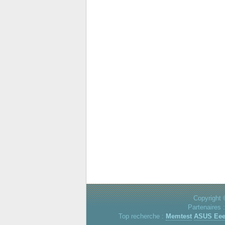
Copyright 
Partenaires 
Top recherche :
Memtest
ASUS Ee