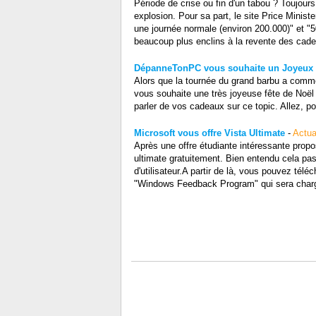
Période de crise ou fin d'un tabou ? Toujours
explosion. Pour sa part, le site Price Minist
une journée normale (environ 200.000)" et 
beaucoup plus enclins à la revente des cadeau
DépanneTonPC vous souhaite un Joyeux 
Alors que la tournée du grand barbu a comm
vous souhaite une très joyeuse fête de Noël 
parler de vos cadeaux sur ce topic. Allez, po
Microsoft vous offre Vista Ultimate
-
Actua
Après une offre étudiante intéressante propos
ultimate gratuitement. Bien entendu cela pass
d'utilisateur.A partir de là, vous pouvez tél
"Windows Feedback Program" qui sera chargé 