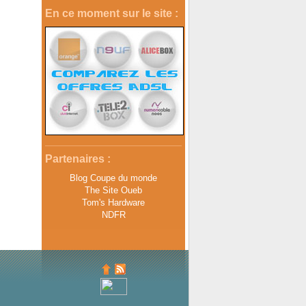
En ce moment sur le site :
Partenaires :
Blog Coupe du monde
The Site Oueb
Tom's Hardware
NDFR