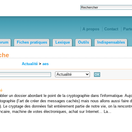
A propos
Contact
Part
orum
Fiches pratiques
Lexique
Outils
Indispensables
che
Actualité
>
aes
té
ier un dossier abordant le point de la cryptographie dans l'informatique. Aujo
ographie (l’art de créer des messages cachés) mais nous allons aussi faire d
 Le cryptage des données fait entièrement partie de notre vie, on la rencontr
ncaire, machine de votes électroniques, achat sur Internet… La...