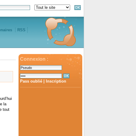
enaires
RSS
Connexion :
Pass oublié
|
Inscription
urd’hui
e la
e tout