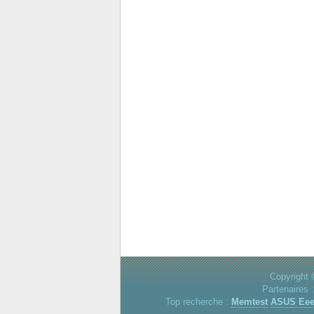
Copyright 
Partenaires 
Top recherche :
Memtest
ASUS Ee