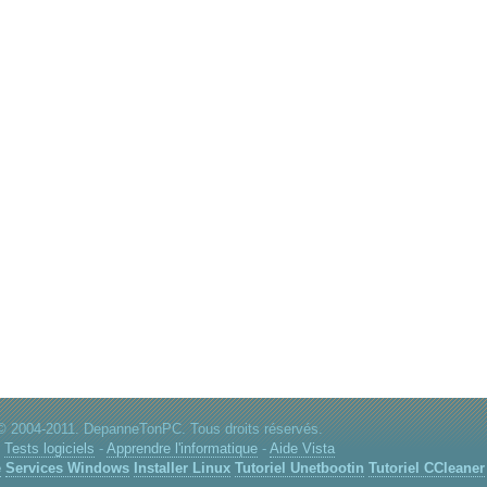
© 2004-2011. DepanneTonPC. Tous droits réservés.
:
Tests logiciels
-
Apprendre l'informatique
-
Aide Vista
e
Services Windows
Installer Linux
Tutoriel Unetbootin
Tutoriel CCleaner