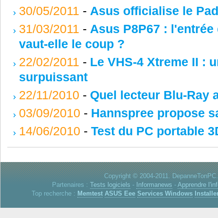
30/05/2011
-
Asus officialise le Pa
31/03/2011
-
Asus P8P67 : l'entré
vaut-elle le coup ?
22/02/2011
-
Le VHS-4 Xtreme II : 
surpuissant
22/11/2010
-
Quel lecteur Blu-Ray 
03/09/2010
-
Hannspree propose sa
14/06/2010
-
Test du PC portable 
Copyright © 2004-2011. DepanneTonPC. 
Partenaires :
Tests logiciels
-
Informanews
-
Apprendre l'in
Top recherche :
Memtest
ASUS Eee
Services Windows
Installe