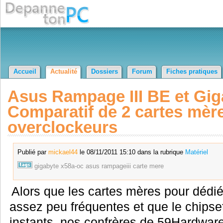
Accueil
Actualité
Dossiers
Forum
Fiches pratiques
Asus Rampage III BE et Gi
Comparatif de 2 cartes mèr
overclockeurs
Publié par
mickael44
le 08/11/2011 15:10 dans la rubrique
Matériel
gigabyte
x58a-oc
asus
rampageiii
carte
mere
Alors que les cartes mères pour dédié
assez peu fréquentes et que le chips
instants, nos confrères de 59Hardware