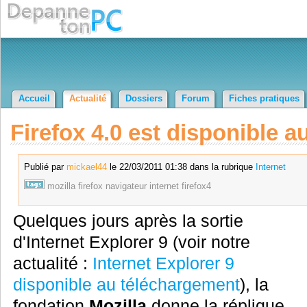
Accueil
Actualité
Dossiers
Forum
Fiches pratiques
Firefox 4.0 est disponible 
Publié par
mickael44
le 22/03/2011 01:38 dans la rubrique
Internet
mozilla
firefox
navigateur
internet
firefox4
Quelques jours après la sortie
d'Internet Explorer 9 (voir notre
actualité :
Internet Explorer 9
disponible au téléchargement
), la
fondation
Mozilla
donne la réplique