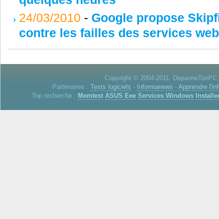
24/03/2010
-
Google propose Skipfi
contre les failles des services web
Copyright © 2004-2011. DepanneTonPC. 
Partenaires :
Tests logiciels
-
Informanews
-
Apprendre l'in
Top recherche :
Memtest
ASUS Eee
Services Windows
Installe