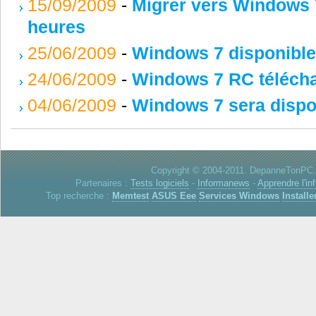
15/09/2009
-
Migrer vers Windows 7
heures
25/06/2009
-
Windows 7 disponible 
24/06/2009
-
Windows 7 RC télécha
04/06/2009
-
Windows 7 sera dispon
Copyright © 2004-2011. DepanneTonPC. 
Partenaires :
Tests logiciels
-
Informanews
-
Apprendre l'in
Top recherche :
Memtest
ASUS Eee
Services Windows
Installe