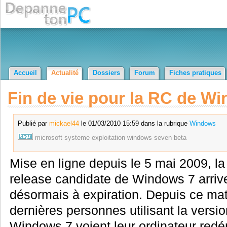
Accueil
Actualité
Dossiers
Forum
Fiches pratiques
Fin de vie pour la RC de W
Publié par
mickael44
le 01/03/2010 15:59 dans la rubrique
Windows
microsoft
systeme
exploitation
windows
seven
beta
Mise en ligne depuis le 5 mai 2009, la
release candidate de Windows 7 arriv
désormais à expiration. Depuis ce mat
dernières personnes utilisant la versi
Windows 7 voient leur ordinateur redé