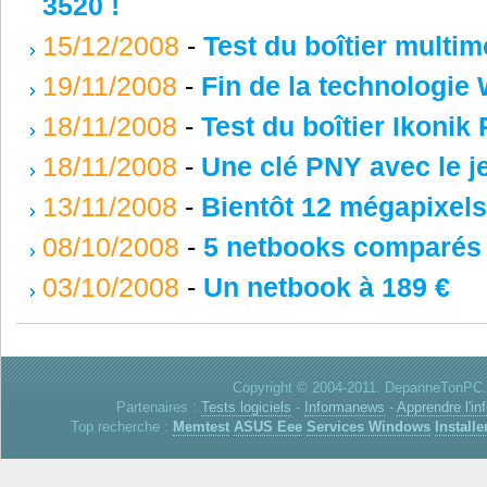
3520 !
15/12/2008
-
Test du boîtier mult
19/11/2008
-
Fin de la technologie
18/11/2008
-
Test du boîtier Ikonik
18/11/2008
-
Une clé PNY avec le 
13/11/2008
-
Bientôt 12 mégapixels
08/10/2008
-
5 netbooks comparés
03/10/2008
-
Un netbook à 189 €
Copyright © 2004-2011. DepanneTonPC. 
Partenaires :
Tests logiciels
-
Informanews
-
Apprendre l'in
Top recherche :
Memtest
ASUS Eee
Services Windows
Installe