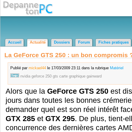
Accueil
Actualité
Dossiers
Forum
Fiches pratiques
La GeForce GTS 250 : un bon compromis 
Publié par
mickael44
le 17/03/2009 23:11 dans la rubrique
Matériel
nvidia
geforce
250
gts
carte
graphique
gainward
Alors que la
GeForce GTS 250
est di
jours dans toutes les bonnes crémeri
demander quel est son réel intérêt fa
GTX 285
et
GTX 295
. De plus, tient-e
concurrence des dernières cartes AMD