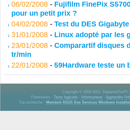
06/02/2008
-
Fujifilm FinePix S570
pour un petit prix ?
04/02/2008
-
Test du DES Gigabyte
31/01/2008
-
Linux adopté par les
23/01/2008
-
Comparartif disques d
tr/min
22/01/2008
-
59Hardware teste un b
Copyright © 2004-2011. DepanneTonPC. 
Partenaires :
Tests logiciels
-
Informanews
-
Apprendre l'in
Top recherche :
Memtest
ASUS Eee
Services Windows
Installe