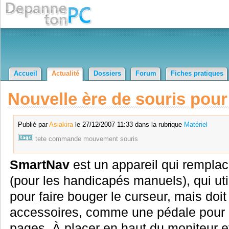
Accueil
Actualité
Dossiers
Forum
Fiches pratiques
Nouvelle ère de souris pour
Publié par
Asiakira
le 27/12/2007 11:33 dans la rubrique
Matériel
tete
commande
mouvement
souris
SmartNav
est un appareil qui remplace
(pour les handicapés manuels), qui uti
pour faire bouger le curseur, mais doit
accessoires, comme une pédale pour cli
pages. À placer en haut du moniteur et 