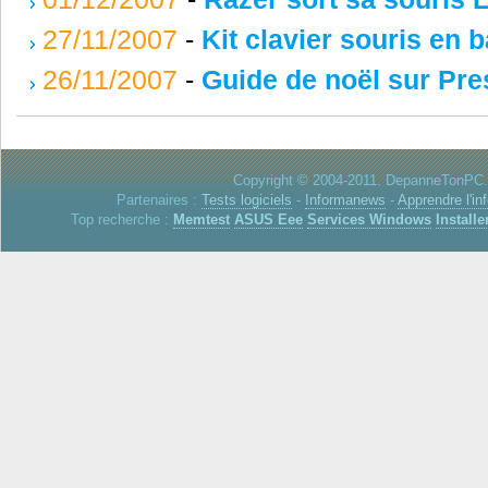
27/11/2007
-
Kit clavier souris en
26/11/2007
-
Guide de noël sur Pr
Copyright © 2004-2011. DepanneTonPC. 
Partenaires :
Tests logiciels
-
Informanews
-
Apprendre l'in
Top recherche :
Memtest
ASUS Eee
Services Windows
Installe