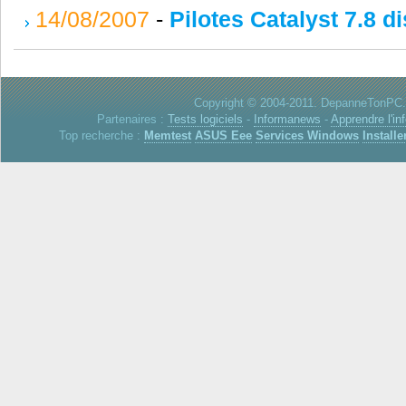
14/08/2007
-
Pilotes Catalyst 7.8 d
Copyright © 2004-2011. DepanneTonPC. 
Partenaires :
Tests logiciels
-
Informanews
-
Apprendre l'in
Top recherche :
Memtest
ASUS Eee
Services Windows
Installe