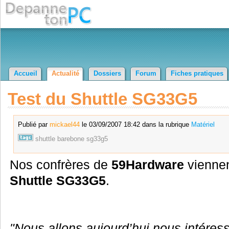
Accueil
Actualité
Dossiers
Forum
Fiches pratiques
Test du Shuttle SG33G5
Publié par
mickael44
le 03/09/2007 18:42 dans la rubrique
Matériel
shuttle
barebone
sg33g5
Nos confrères de
59Hardware
viennent
Shuttle SG33G5
.
"Nous allons aujourd’hui nous intére