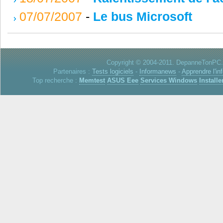
07/07/2007
-
Le bus Microsoft
Copyright © 2004-2011. DepanneTonPC. 
Partenaires :
Tests logiciels
-
Informanews
-
Apprendre l'in
Top recherche :
Memtest
ASUS Eee
Services Windows
Installe