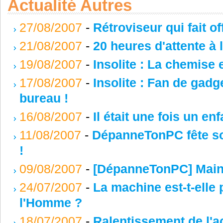
Actualité Autres
27/08/2007
-
Rétroviseur qui fait o
21/08/2007
-
20 heures d'attente à l
19/08/2007
-
Insolite : La chemise 
17/08/2007
-
Insolite : Fan de gad
bureau !
16/08/2007
-
Il était une fois un e
11/08/2007
-
DépanneTonPC fête son
!
09/08/2007
-
[DépanneTonPC] Main
24/07/2007
-
La machine est-t-elle 
l'Homme ?
18/07/2007
-
Ralentissement de l'ac