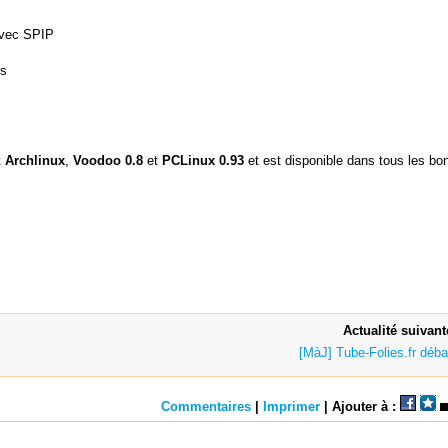
avec SPIP
es
t
Archlinux
,
Voodoo 0.8
et
PCLinux 0.93
et est disponible dans tous les bo
Actualité suivant
[MàJ] Tube-Folies.fr déba
Commentaires
|
Imprimer
| Ajouter à :