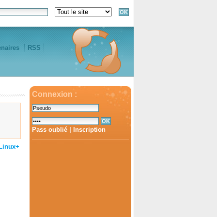
enaires
RSS
Connexion :
Pass oublié
|
Inscription
Linux+