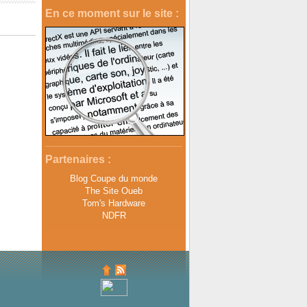
En ce moment sur le site :
Partenaires :
Blog Coupe du monde
The Site Oueb
Tom's Hardware
NDFR