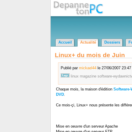
Accueil
Actualité
Dossiers
F
Linux+ du mois de Juin
Publié par
mickael44
le 27/06/2007 23:47 
linux
magazine
software-wydawnict
Chaque mois, la maison d'édition
Software
DVD
.
Ce mois-çi, Linux+ nous présente les différe
Mise en oeuvre d'un serveur Apache
Mise en oeuvre d'un serveur FTP