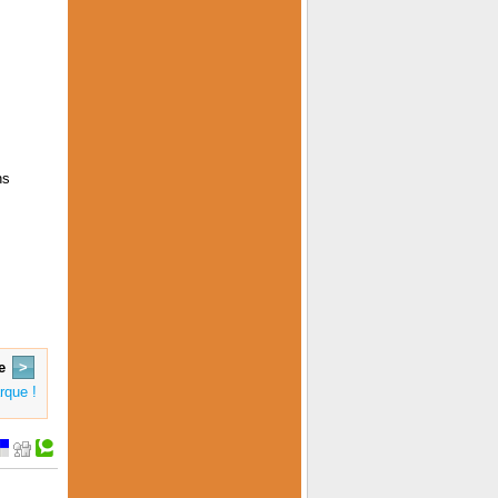
ns
e
>
rque !