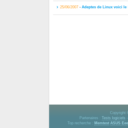
25/06/2007
-
Adeptes de Linux voici le
Copyright 
Partenaires :
Tests logiciels
Top recherche :
Memtest
ASUS Ee