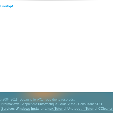
 Linutop!
© 2004-2011. DepanneTonPC. Tous droits réservés.
-
Informanews
-
Apprendre l'informatique
-
Aide Vista
-
Consultant SEO
e
Services Windows
Installer Linux
Tutoriel Unetbootin
Tutoriel CCleaner