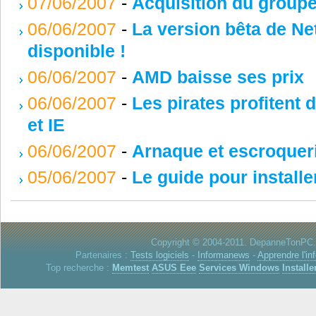
07/06/2007
-
Acquisition du group
06/06/2007
-
La version bêta de Ne
disponible !
06/06/2007
-
AMD baisse ses prix
06/06/2007
-
Les pirates profitent 
et IE
06/06/2007
-
Arnaque et escroqueri
05/06/2007
-
Le guide pour install
Copyright © 2004-2011. DepanneTonPC. 
Partenaires :
Tests logiciels
-
Informanews
-
Apprendre l'in
Top recherche :
Memtest
ASUS Eee
Services Windows
Installe