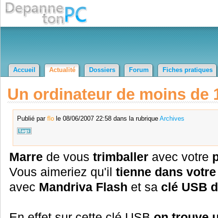
Accueil
Actualité
Dossiers
Forum
Fiches pratiques
Un ordinateur de moins de
Publié par
flo
le 08/06/2007 22:58 dans la rubrique
Archives
Marre
de vous
trimballer
avec votre
Vous aimeriez qu'il
tienne dans votre
avec
Mandriva Flash
et sa
clé USB d
En effet sur cette clé USB
on trouve u